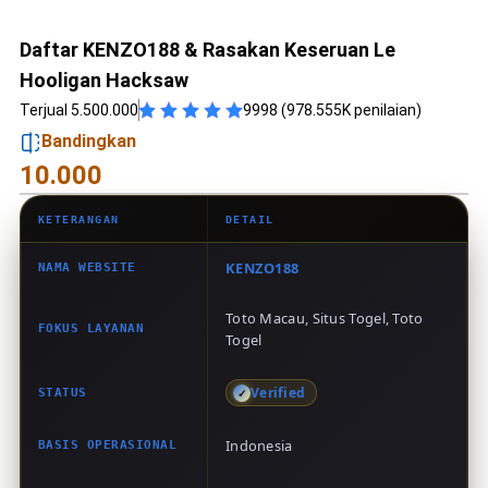
Daftar KENZO188 & Rasakan Keseruan Le
Hooligan Hacksaw
Terjual 5.500.000
9998 (978.555K penilaian)
Bandingkan
10.000
KETERANGAN
DETAIL
KENZO188
NAMA WEBSITE
Toto Macau, Situs Togel, Toto
FOKUS LAYANAN
Togel
Verified
STATUS
Indonesia
BASIS OPERASIONAL